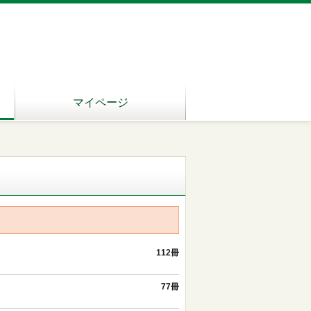
マイページ
112冊
77冊