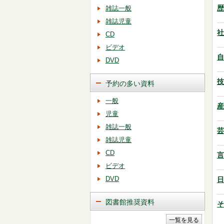
歴
雑誌一般
雑誌児童
社
CD
ビデオ
自
DVD
技
予約の多い資料
一般
産
児童
雑誌一般
芸
雑誌児童
CD
言
ビデオ
DVD
日
図書館推奨資料
そ