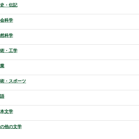
史・伝記
会科学
然科学
術・工学
業
術・スポーツ
語
本文学
の他の文学