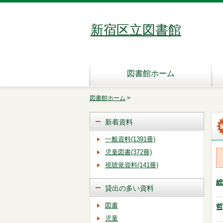
新宿区立図書館
図書館ホーム
図書館ホーム
>
新着資料
一般資料(1391冊)
児童図書(372冊)
視聴覚資料(141冊)
総
貸出の多い資料
図書
哲
児童